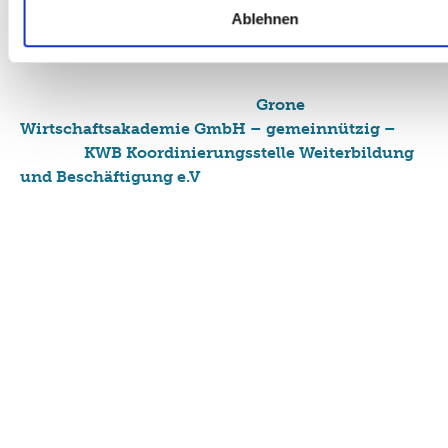
Freien und Hansestadt Hamburg (FHH) finanziert
Ablehnen
unseren Datenschutzhinweisen sowie dem Impressum entn
Quint ist eine Kooperation der
Grone
Wirtschaftsakademie GmbH – gemeinnützig –
und der
KWB Koordinierungsstelle Weiterbildung
und Beschäftigung e.V
.