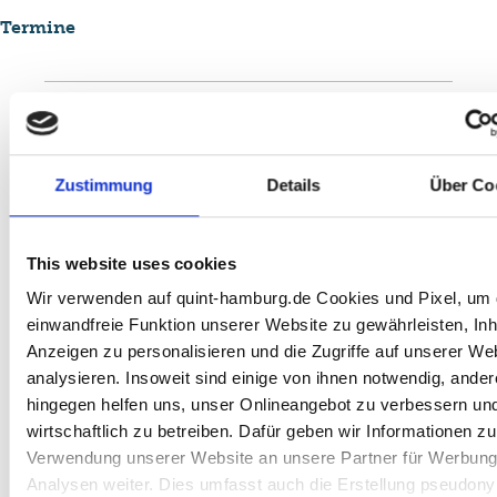
Termine
Dozent*innen:
Jutta Henke, Dr. Oliver Borszik
Uhrzeit:
18.45 bis 20.15 Uhr
Zustimmung
Details
Über Co
Termine:
19.02.2025
05.03.2025
This website uses cookies
19.03.2025
Wir verwenden auf quint-hamburg.de Cookies und Pixel, um 
02.04.2025
einwandfreie Funktion unserer Website zu gewährleisten, Inh
Anzeigen zu personalisieren und die Zugriffe auf unserer We
analysieren. Insoweit sind einige von ihnen notwendig, ander
hingegen helfen uns, unser Onlineangebot zu verbessern un
wirtschaftlich zu betreiben. Dafür geben wir Informationen zu
Impressum
Datenschutzerklärung
Verwendung unserer Website an unsere Partner für Werbung
Analysen weiter. Dies umfasst auch die Erstellung pseudon
Bridge makers // Termine