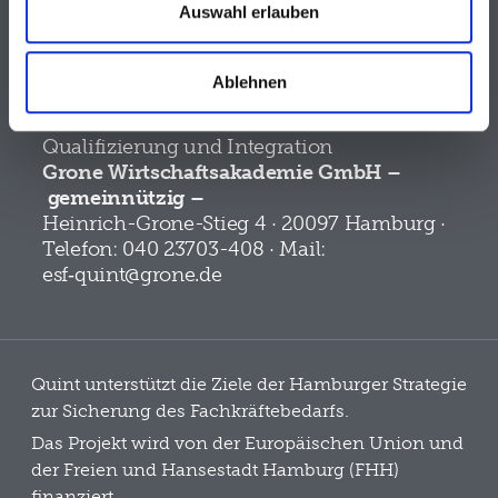
Einwilligung zur Nutzung von Cookies, Pixeln und
Auswahl erlauben
Besuchen Sie uns auf
ähnlichen Technologien können Sie jederzeit widerrufen,
indem Sie unten auf der Seite auf die Datenschutz-
Ablehnen
Einstellungen klicken und dort die entsprechenden
Anpassungen vornehmen. Die Speicherung bzw. der
© 2022 Quint –
Zugriff auf Informationen erfolgt dabei aufgrund Ihrer
Qualifizierung und Integration
Einwilligung nach Maßgabe von § 25 Abs. 1 TDDDG, die
Grone Wirtschaftsakademie GmbH –
weitere Verarbeitung aufgrund Ihrer Einwilligung nach Art.
gemeinnützig –
6 Abs. 1 S. 1 lit. a) DSGVO. Weitere Informationen
Heinrich-Grone-Stieg 4 · 20097 Hamburg ·
können Sie in unseren Datenschutzhinweisen sowie
Telefon: 040 23703-408 · Mail:
dem Impressum entnehmen.
esf‑quint@grone.de
Quint unterstützt die Ziele der Hamburger Strategie
zur Sicherung des Fachkräftebedarfs.
Das Projekt wird von der Europäischen Union und
der Freien und Hansestadt Hamburg (FHH)
finanziert