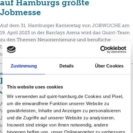
auf Hamburgs größte
Jobmesse
Auf dem 31. Hamburger Karrieretag von JOBWOCHE am
19. April 2023 in der Barclays Arena wird das Quint-Team
zu den Themen Neuorientierung und berufliche
Integration in den Hamburger Wirtschaftssektor Rede
und Antwort stehen.
Zustimmung
Details
Über Cookies
„Alle Wege zu Deiner neuen
Karriere!“ – Quint auf der
This website uses cookies
Jobmesse Hamburg
Wir verwenden auf quint-hamburg.de Cookies und Pixel,
um die einwandfreie Funktion unserer Website zu
Am 25. März 2023 stand die 16. Jobmesse Hamburg im
gewährleisten, Inhalte und Anzeigen zu personalisieren
Volksparkstadion als Wiege der Berufsorientierung und
und die Zugriffe auf unserer Website zu analysieren.
Jobsuche im Rampenlicht. Für das Quint-Team also die
Insoweit sind einige von ihnen notwendig, andere
ideale Gelegenheit, die aktuellen Angebote rund um
hingegen helfen uns, unser Onlineangebot zu verbessern
Veränderung, Weiterentwicklung und Integration im