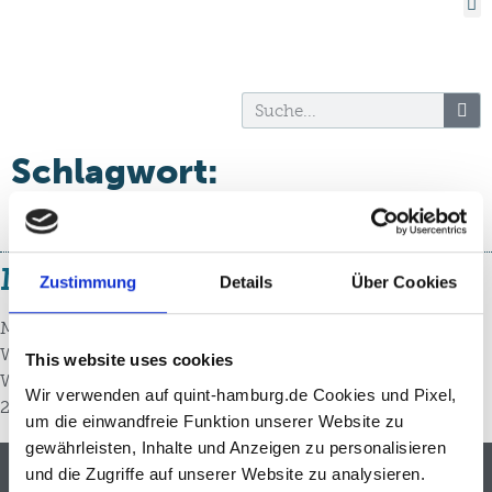
Schlagwort:
Handelskammer
Marktplatz der Begegnungen
Zustimmung
Details
Über Cookies
Marktplatz der Begegnungen
Wann: Di., 09. April 2024 (10.00 Uhr bis 14.00 Uhr)
This website uses cookies
Wo: Börsensäle der Handelskammer (Adolphsplatz 1,
Wir verwenden auf quint-hamburg.de Cookies und Pixel,
20457 Hamburg)
um die einwandfreie Funktion unserer Website zu
gewährleisten, Inhalte und Anzeigen zu personalisieren
und die Zugriffe auf unserer Website zu analysieren.