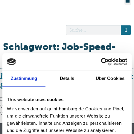
Schlagwort:
Job-Speed-
Dating
Matching-Event: Quint x Arbeit
Zustimmung
Details
Über Cookies
& Mehr
Exklusives Matching-Event: Quint x Arbeit & Mehr
This website uses cookies
Wann: Mittwoch, 15. Mai 2024, 10.00 bis 12.30 Uhr
Wir verwenden auf quint-hamburg.de Cookies und Pixel,
Wo: Heinrich-Grone-Stieg 4, 20097 Hamburg (Haus 4)
um die einwandfreie Funktion unserer Website zu
gewährleisten, Inhalte und Anzeigen zu personalisieren
und die Zugriffe auf unserer Website zu analysieren.