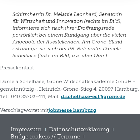
können Sie in unseren Datenschutzhinweisen sowie
dem Impressum entnehmen.
Schirmherrin Dr. Melanie Leonhard, Senatorin
für Wirtschaft und Innovation (rechts im Bild),
informierte sich nach ihrer Eröffnungsrede
persönlich bei einem Rundgang über die vielen
Angebote der Ausstellenden. Am Grone-Stand
erkundigte sie sich bei PR-Referentin Daniela
Schelhase (links im Bild) u.a. über Quint.
Pressekontakt
Daniela Schelhase, Grone Wirtschaftsakademie GmbH -
gemeinnützig-, Heinrich-Grone-Stieg 4, 20097 Hamburg,
Tel.: 040 23703-411, Mail:
d.schelhase-esf@grone.de
Verschlagwortet mit
jobmesse hamburg
Impressum
Datenschutzerklärung
Bridge makers // Termine