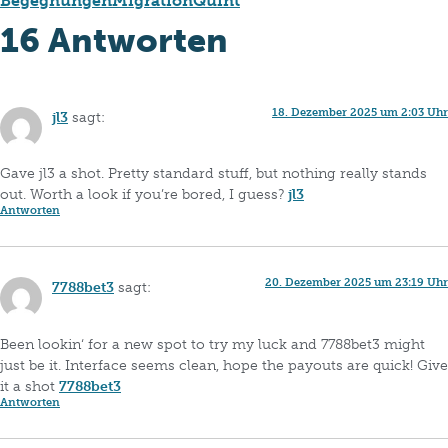
Begegnungen
Migration
Quint
16 Antworten
18. Dezember 2025 um 2:03 Uhr
jl3
sagt:
Gave jl3 a shot. Pretty standard stuff, but nothing really stands
out. Worth a look if you’re bored, I guess?
jl3
Antworten
20. Dezember 2025 um 23:19 Uhr
7788bet3
sagt:
Been lookin‘ for a new spot to try my luck and 7788bet3 might
just be it. Interface seems clean, hope the payouts are quick! Give
it a shot
7788bet3
Antworten