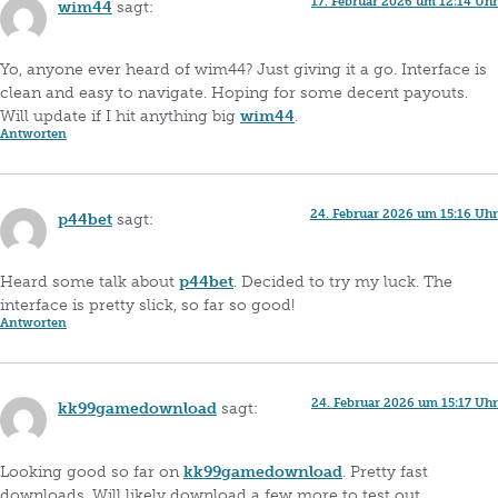
17. Februar 2026 um 12:14 Uhr
wim44
sagt:
Yo, anyone ever heard of wim44? Just giving it a go. Interface is
clean and easy to navigate. Hoping for some decent payouts.
Will update if I hit anything big
wim44
.
Antworten
24. Februar 2026 um 15:16 Uhr
p44bet
sagt:
Heard some talk about
p44bet
. Decided to try my luck. The
interface is pretty slick, so far so good!
Antworten
24. Februar 2026 um 15:17 Uhr
kk99gamedownload
sagt:
Looking good so far on
kk99gamedownload
. Pretty fast
downloads. Will likely download a few more to test out.