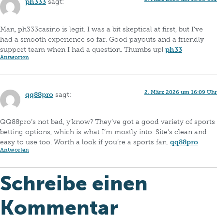
ph333
sagt:
Man, ph333casino is legit. I was a bit skeptical at first, but I’ve
had a smooth experience so far. Good payouts and a friendly
support team when I had a question. Thumbs up!
ph33
Antworten
2. März 2026 um 16:09 Uhr
qq88pro
sagt:
QQ88pro’s not bad, y’know? They’ve got a good variety of sports
betting options, which is what I’m mostly into. Site’s clean and
easy to use too. Worth a look if you’re a sports fan.
qq88pro
Antworten
Schreibe einen
Kommentar