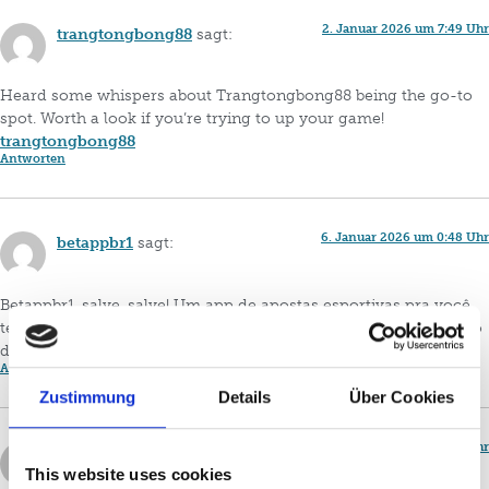
2. Januar 2026 um 7:49 Uhr
trangtongbong88
sagt:
Heard some whispers about Trangtongbong88 being the go-to
spot. Worth a look if you’re trying to up your game!
trangtongbong88
Antworten
6. Januar 2026 um 0:48 Uhr
betappbr1
sagt:
Betappbr1, salve, salve! Um app de apostas esportivas pra você
ter no celular e dar seus pitacos a qualquer hora. Prático e cheio
de opções. Baixa lá:
betappbr1
Antworten
Zustimmung
Details
Über Cookies
25. Januar 2026 um 6:15 Uhr
ah77login
sagt:
This website uses cookies