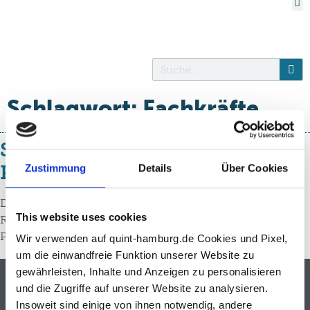
Schlagwort:
Fachkräfte
Stabwechsel innerhalb der
Projektleitung
Zustimmung
Details
Über Cookies
Der bisherige Projektleiter Martin Vorhauer ist in den
This website uses cookies
Ruhestand gegangen. Für ihn rückt Grone
Produktmanagerin Anne-May Mallinckrodt nach.
Wir verwenden auf quint-hamburg.de Cookies und Pixel,
um die einwandfreie Funktion unserer Website zu
gewährleisten, Inhalte und Anzeigen zu personalisieren
und die Zugriffe auf unserer Website zu analysieren.
Impressum
Datenschutzerklärung
Insoweit sind einige von ihnen notwendig, andere
Bridge makers // Termine