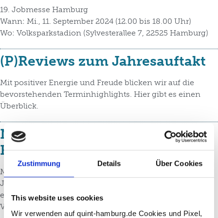
19. Jobmesse Hamburg
Wann: Mi., 11. September 2024 (12.00 bis 18.00 Uhr)
Wo: Volksparkstadion (Sylvesterallee 7, 22525 Hamburg)
(P)Reviews zum Jahresauftakt
Mit positiver Energie und Freude blicken wir auf die
bevorstehenden Terminhighlights. Hier gibt es einen
Überblick.
Neuer Job gefällig? – So lief
Hamburgs größte Jobmesse
Zustimmung
Details
Über Cookies
Mit der 31. Job- und Weiterbildungsmesse von
JOBWOCHE geht für das Quint-Team nach 5
erfolgreichen Messen innerhalb kurzer Zeit ein richtiger
This website uses cookies
Veranstaltungsmarathon zu Ende.
Wir verwenden auf quint-hamburg.de Cookies und Pixel,