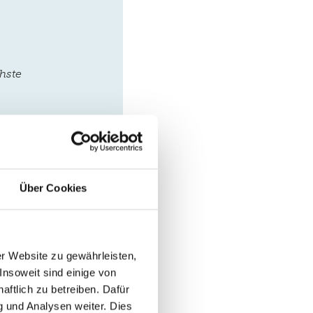
hste
Heinrich-
f@grone.de
Über Cookies
r Website zu gewährleisten,
Insoweit sind einige von
er 2025 um 1:59 Uhr
ftlich zu betreiben. Dafür
asy. Login here:
 und Analysen weiter. Dies