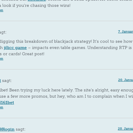
 look if you’re chasing those wins!
en
agt:
7. Janua
digging this breakdown of blackjack strategy! It’s cool to see how
th
jilicc game
– impacts even table games. Understanding RTP is
ots or cards! Great post!
en
t
sagt:
20. Janu
1bet! Been trying my luck here lately. The site’s alright, easy enou
use a few more promos, but hey, who am I to complain when I wi
5161bet
en
t88login
sagt:
20. Janu