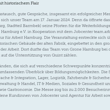
it historischem Flair
stausch, gute Gespräche, insgesamt ein erfolgreicher Me
e sich unser Team am 17. Januar 2024. Denn da öffnete d
rg, Stadtteil Barmbek) seine Pforten für die Weiterbildun
 Hamburg e.V. in Kooperation mit dem Jobcenter team.ar
ur für Arbeit Hamburg. Die Veranstaltung erstreckte sich 
torischen Gebäude der alten Fabrik, eingebettet in den g
er Arbeit. Dort durfte das Team von Grone Hamburg bei 
auf die Unterstützung von Quint zählen.
tänden, die sich auf verschiedene Schwerpunkte konzentrie
umfassenden Überblick über Bildungsmöglichkeiten. Die
che & Integration, Lager, Logistik, Fahrberufe & Sicherhei
erwaltung & Handel, IT & Medien, Soziales & Gesundheit 
owie Gastronomie. Die Messe zog bis zu 2.000 Besucherin
dene Kundinnen von Jobcenter und Agentur für Arbeit sow