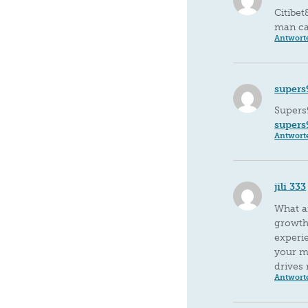
Citibet
man can
Antwort
supers
Supers
supers
Antwort
jili 333
What a
growth 
experi
your m
drives
Antwort