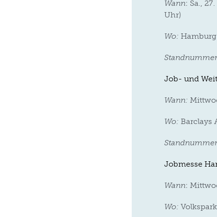
Wann
: Sa., 2
Uhr)
Wo:
Hamburg C
Standnumme
Job- und Wei
Wann:
Mittwoc
Wo:
Barclays 
Standnummer
Jobmesse Ha
Wann
: Mittwo
Wo:
Volkspark