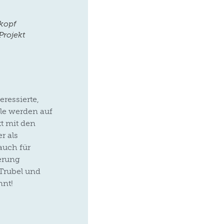
kopf
Projekt
ressierte,
lle werden auf
t mit den
r als
auch für
erung
 Trubel und
nnt!