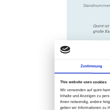
Standnummer
Quint is
große Ka
Pressekontakt
Grone-Stieg 4
Verschlagwort
Zustimmung
Hamburg
Ha
36 An
This website uses cookies
Wir verwenden auf quint-ham
Inhalte und Anzeigen zu perso
jjwin4
ihnen notwendig, andere hing
Needed 
geben wir Informationen zu 
jjwin4