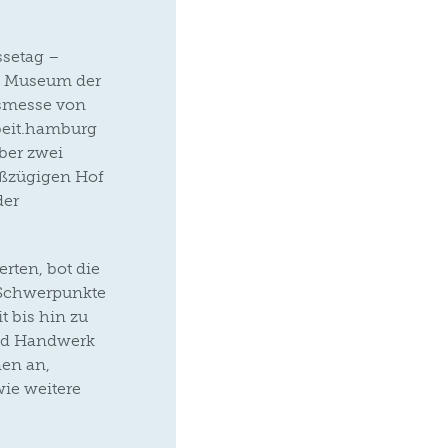
ssetag –
as Museum der
gsmesse von
beit.hamburg
über zwei
roßzügigen Hof
der
rten, bot die
 Schwerpunkte
t bis hin zu
und Handwerk
nen an,
ie weitere