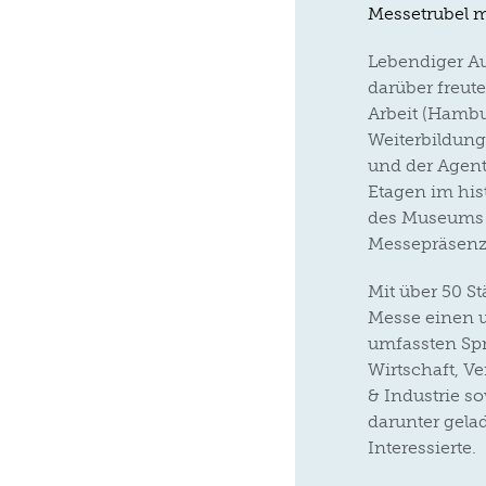
Messetrubel m
Lebendiger Au
darüber freut
Arbeit (Hambu
Weiterbildung
und der Agent
Etagen im his
des Museums d
Messepräsenz 
Mit über 50 S
Messe einen 
umfassten Spra
Wirtschaft, V
& Industrie s
darunter gela
Interessierte.