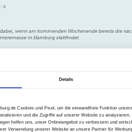
:
4
t dabei, wenn am kommenden Wochenende bereits die näc
rrieremesse in Hamburg stattfindet.
:
Daniela Schelhase, Grone Wirtschaftsakademie gGmbH, 
, 20097 Hamburg, Tel. 040 23703-411, Mail
d.schelhase-es
et mit
beruflichen Neuorientierung
Grone
Details
mburg
Integration
Jobmesse
Karriere
Quint
Sprache
tworten
burg.de Cookies und Pixel, um die einwandfreie Funktion unsere
nalisieren und die Zugriffe auf unserer Website zu analysieren. 
login
sagt:
18. Dezemb
egen helfen uns, unser Onlineangebot zu verbessern und wirtscha
to access jjwin4login and the site worked perfectly. Quick and e
Ihrer Verwendung unserer Website an unsere Partner für Werbung
login