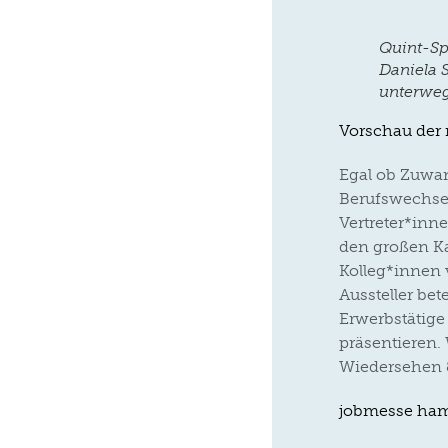
Quint-Sp
Daniela 
unterweg
Vorschau der
Egal ob Zuwan
Berufswechsel
Vertreter*inn
den großen K
Kolleg*innen 
Aussteller be
Erwerbstätig
präsentieren.
Wiedersehen &
jobmesse ha