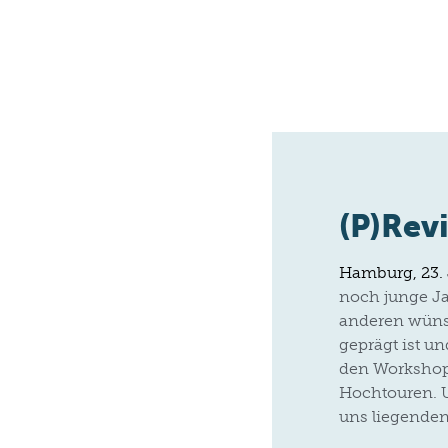
(P)Rev
Hamburg, 23.
noch junge Ja
anderen wüns
geprägt ist un
den Workshop
Hochtouren. U
uns liegenden