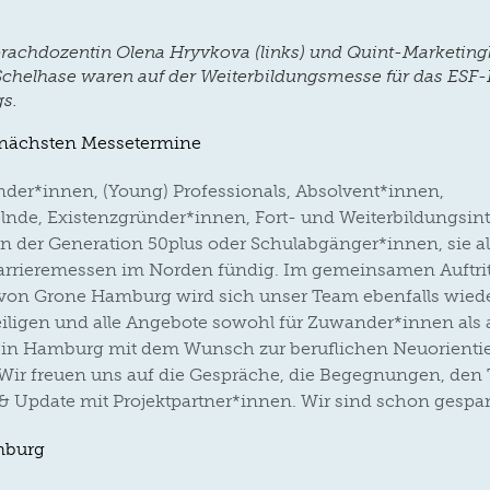
rachdozentin Olena Hryvkova (links) und Quint-Marketing
Schelhase waren auf der Weiterbildungsmesse für das ESF-
s.
 nächsten Messetermine
der*innen, (Young) Professionals, Absolvent*innen,
nde, Existenzgründer*innen, Fort- und Weiterbildungsinte
en der Generation 50plus oder Schulabgänger*innen, sie a
arrieremessen im Norden fündig. Im gemeinsamen Auftrit
von Grone Hamburg wird sich unser Team ebenfalls wiede
teiligen und alle Angebote sowohl für Zuwander*innen als 
e in Hamburg mit dem Wunsch zur beruflichen Neuorienti
 Wir freuen uns auf die Gespräche, die Begegnungen, den
 Update mit Projektpartner*innen. Wir sind schon gespa
mburg