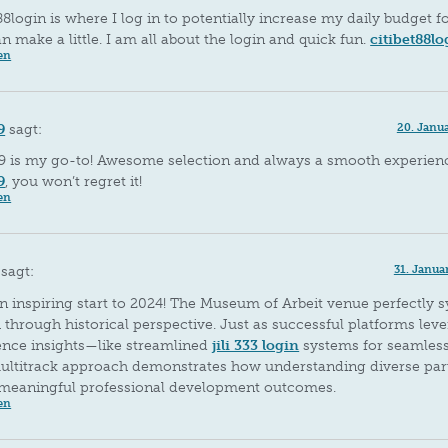
88login is where I log in to potentially increase my daily budget f
 make a little. I am all about the login and quick fun.
citibet88lo
en
9
sagt:
20. Janu
9 is my go-to! Awesome selection and always a smooth experienc
9
, you won’t regret it!
en
sagt:
31. Janua
n inspiring start to 2024! The Museum of Arbeit venue perfectly 
through historical perspective. Just as successful platforms lev
ence insights—like streamlined
jili 333 login
systems for seamle
ultitrack approach demonstrates how understanding diverse par
 meaningful professional development outcomes.
en