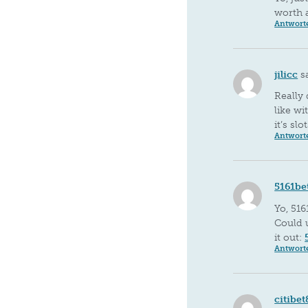
worth a
Antwort
jilicc
s
Really 
like wi
it’s sl
Antwort
5161be
Yo, 516
Could 
it out:
Antwort
citibe