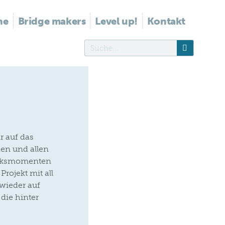
he
Bridge makers
Level up!
Kontakt
r auf das
en und allen
lücksmomenten
Projekt mit all
wieder auf
die hinter