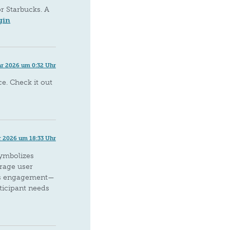
or Starbucks. A
gin
ar 2026 um 0:32 Uhr
e. Check it out
r 2026 um 18:33 Uhr
symbolizes
erage user
ss engagement—
ticipant needs