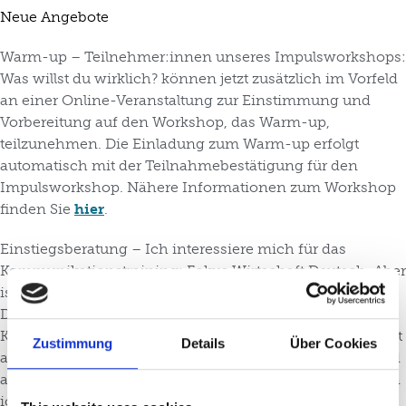
Neue Angebote
Warm-up – Teilnehmer:innen unseres Impulsworkshops:
Was willst du wirklich? können jetzt zusätzlich im Vorfeld
an einer Online-Veranstaltung zur Einstimmung und
Vorbereitung auf den Workshop, das Warm-up,
teilzunehmen. Die Einladung zum Warm-up erfolgt
automatisch mit der Teilnahmebestätigung für den
Impulsworkshop. Nähere Informationen zum Workshop
finden Sie
hier
.
Einstiegsberatung – Ich interessiere mich für das
Kommunikationstraining: Fokus Wirtschaft Deutsch. Aber
ist es die richtige Maßnahme für mich? Reichen meine
Deutschkenntnisse aus, um erfolgreich an dem
Kommunikationstraining teilzunehmen? Erfülle ich sonst
Zustimmung
Details
Über Cookies
alle Voraussetzungen für die Teilnahme an dem Kurs und
an dem Teilprojekt Bridge makers? Welchen Nutzen kann
ich aus der Teilnahme an diesem Projekt für mich in