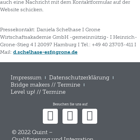
auch eine Nachricht mit dem Kontaktformular auf der
Website schicken.
Pressekontakt
: Daniela Schelhase I Grone
Wirtschaftsakademie GmbH -gemeinnützig- I Heinrich-
Grone-Stieg 4 I 20097 Hamburg I Tel.: +49 40 23703-411 I
Mail:
d.schelhase-esf@grone.de
Impressum
Datenschutzerklärung
Bridge makers // Termine
Level up! // Termine
Besuchen Sie uns auf
© 2022 Quint –
Qualifizierung und Integration